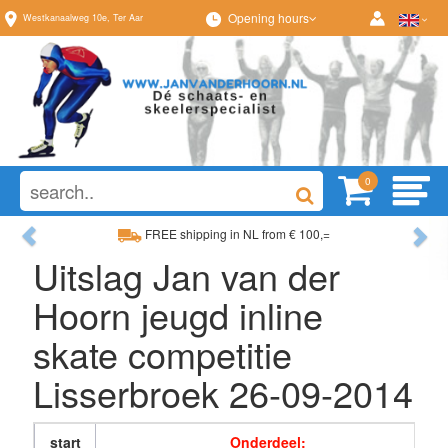
Opening hours
Westkanaalweg
10e
,
Ter Aar
0
Previous
Ne
FREE shipping in NL from € 100,=
Wide range, always som
Uitslag Jan van der
Wide range, always something to your liking
Best advice fro
Hoorn jeugd inline
skate competitie
Lisserbroek 26-09-2014
start
Onderdeel: