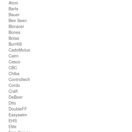
Atom
Barts
Bauer
Bee Seen
Bioracer
Bones
Botas
BurrKill
CadoMotus
Cairn
Casco
CBC
Chiba
Controltech
Cordo
Craft
DeBoer
Dito
DoubleFF
Easyswim
EHS
Elite