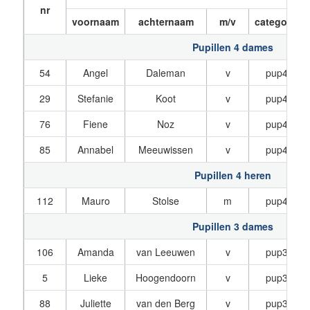
nr
voornaam
achternaam
m/v
categorie
Pupillen 4 dames
54
Angel
Daleman
v
pup4
29
Stefanie
Koot
v
pup4
76
Fiene
Noz
v
pup4
85
Annabel
Meeuwissen
v
pup4
Pupillen 4 heren
112
Mauro
Stolse
m
pup4
Pupillen 3 dames
106
Amanda
van Leeuwen
v
pup3
5
Lieke
Hoogendoorn
v
pup3
88
Juliette
van den Berg
v
pup3