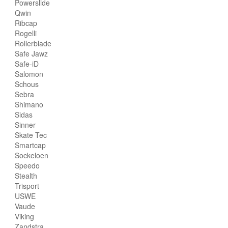
Powerslide
Qwin
Ribcap
Rogelli
Rollerblade
Safe Jawz
Safe-iD
Salomon
Schous
Sebra
Shimano
Sidas
Sinner
Skate Tec
Smartcap
Sockeloen
Speedo
Stealth
Trisport
USWE
Vaude
Viking
Zandstra