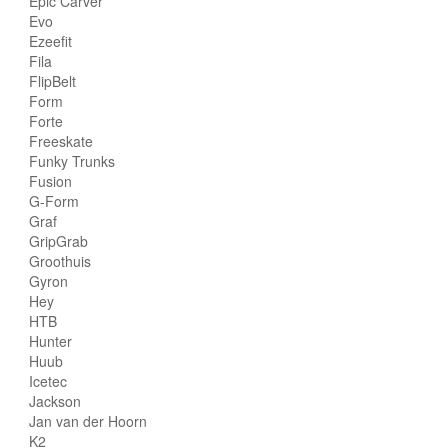
Epic Carver
Evo
Ezeefit
Fila
FlipBelt
Form
Forte
Freeskate
Funky Trunks
Fusion
G-Form
Graf
GripGrab
Groothuis
Gyron
Hey
HTB
Hunter
Huub
Icetec
Jackson
Jan van der Hoorn
K2