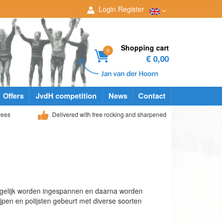
Login
Register
Shopping cart
0
€ 0,00
Offers
JvdH competition
News
Contact
yees
Delivered with free rocking and sharpened
tegelijk worden ingespannen en daarna worden
jpen en polijsten gebeurt met diverse soorten