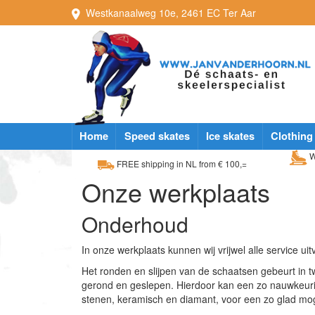
Westkanaalweg
10e
,
2461 EC
Ter Aar
Home
Speed skates
Ice skates
Clothing
W
FREE shipping in NL from € 100,=
Onze werkplaats
Onderhoud
In onze werkplaats kunnen wij vrijwel alle service ui
Het ronden en slijpen van de schaatsen gebeurt in 
gerond en geslepen. Hierdoor kan een zo nauwkeurig 
stenen, keramisch en diamant, voor een zo glad mogel