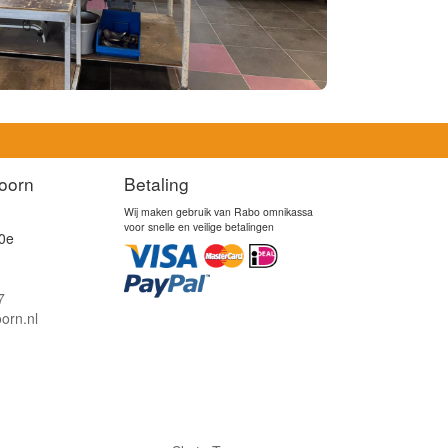
oorn
Betaling
Wij maken gebruik van Rabo omnikassa
voor snelle en veilige betalingen
0e
7
orn.nl