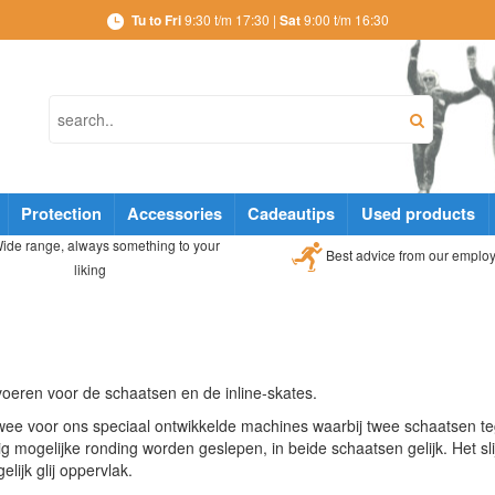
Tu to Fri
9:30 t/m 17:30 |
Sat
9:00 t/m 16:30
Protection
Accessories
Cadeautips
Used products
ide range, always something to your
Best advice from our emplo
liking
tvoeren voor de schaatsen en de inline-skates.
twee voor ons speciaal ontwikkelde machines waarbij twee schaatsen 
mogelijke ronding worden geslepen, in beide schaatsen gelijk. Het sli
ijk glij oppervlak.