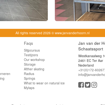
All rights reserved
2026 © www.janvanderhoorn.nl
Faqs
Jan van der H
Schaatssport
Slijpcursus
Testijzers
Westkanaalweg 1
Our workshop
2461 EC Ter Aar
Storage
Nederland
Afther skating
+31(0)172-60267
urneren
Radius
info@janvanderho
ling
Springs
What to wear on natural ice
Mylaps