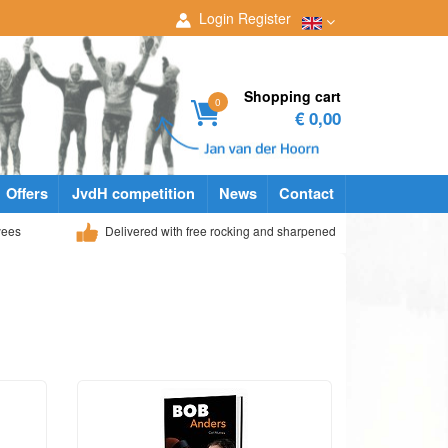
Login
Register
Shopping cart
0
€ 0,00
Offers
JvdH competition
News
Contact
yees
Delivered with free rocking and sharpened