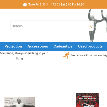
Tu to Fri
9:30 t/m 17:30 |
Sat
9:00 t/m 16:30
Protection
Accessories
Cadeautips
Used products
ide range, always something to your
Best advice from our emplo
liking