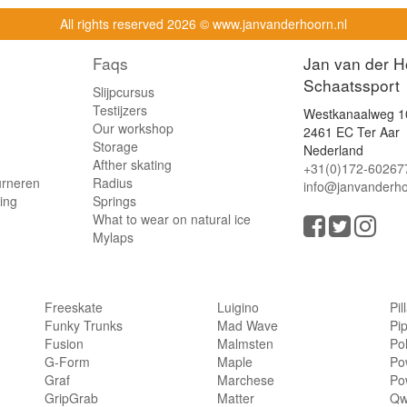
All rights reserved
2026 © www.janvanderhoorn.nl
Faqs
Jan van der H
Schaatssport
Slijpcursus
Testijzers
Westkanaalweg 1
Our workshop
2461 EC Ter Aar
Storage
Nederland
Afther skating
+31(0)172-60267
urneren
Radius
info@janvanderho
ling
Springs
What to wear on natural ice
Mylaps
Freeskate
Luigino
Pil
Funky Trunks
Mad Wave
Pi
Fusion
Malmsten
Po
G-Form
Maple
Po
Graf
Marchese
Po
GripGrab
Matter
Qw