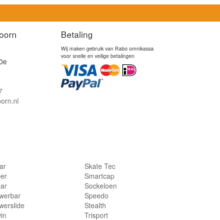
oorn
Betaling
Wij maken gebruik van Rabo omnikassa
voor snelle en veilige betalingen
0e
7
orn.nl
lar
Skate Tec
per
Smartcap
lar
Sockeloen
werbar
Speedo
werslide
Stealth
in
Trisport