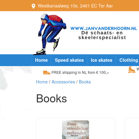
Westkanaalweg
10e
,
2461 EC
Ter Aar
Home
Speed skates
Ice skates
Clothing
W
FREE shipping in NL from € 100,=
Home
/
Accessories
/
Books
Books