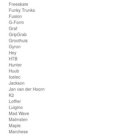
Freeskate
Funky Trunks
Fusion
G-Form
Graf
GripGrab
Groothuis
Gyron
Hey
HTB
Hunter
Huub
Icetec
Jackson
Jan van der Hoorn
K2
Loffler
Luigino
Mad Wave
Malmsten
Maple
Marchese