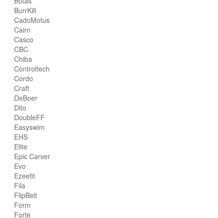
Botas
BurrKill
CadoMotus
Cairn
Casco
CBC
Chiba
Controltech
Cordo
Craft
DeBoer
Dito
DoubleFF
Easyswim
EHS
Elite
Epic Carver
Evo
Ezeefit
Fila
FlipBelt
Form
Forte