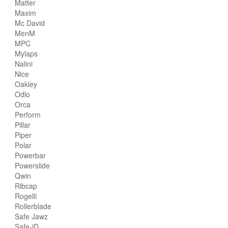
Matter
Maxim
Mc David
MenM
MPC
Mylaps
Nalini
Nice
Oakley
Odlo
Orca
Perform
Pillar
Piper
Polar
Powerbar
Powerslide
Qwin
Ribcap
Rogelli
Rollerblade
Safe Jawz
Safe-iD