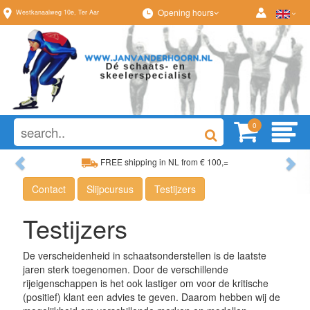
Opening hours
Westkanaalweg
10e
,
Ter Aar
0
Previous
Ne
FREE shipping in NL from € 100,=
Wide range, always something to your liking
Contact
Slijpcursus
Testijzers
Testijzers
De verscheidenheid in schaatsonderstellen is de laatste
jaren sterk toegenomen. Door de verschillende
rijeigenschappen is het ook lastiger om voor de kritische
(positief) klant een advies te geven. Daarom hebben wij de