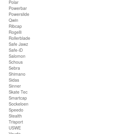
Polar
Powerbar
Powerslide
Qwin
Ribcap
Rogelli
Rollerblade
Safe Jawz
Safe-iD
Salomon
Schous
Sebra
Shimano
Sidas
Sinner
Skate Tec
Smartcap
Sockeloen
Speedo
Stealth
Trisport
USWE
Vaude