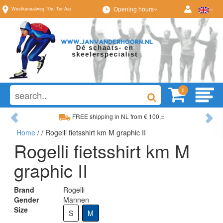
Opening hours
Westkanaalweg
10e
,
Ter Aar
0
Previous
Ne
FREE shipping in NL from € 100,=
Home
/
/ Rogelli fietsshirt km M graphic II
Wide range, always something to your liking
Rogelli fietsshirt km M
graphic II
Brand
Rogelli
Gender
Mannen
Size
S
M