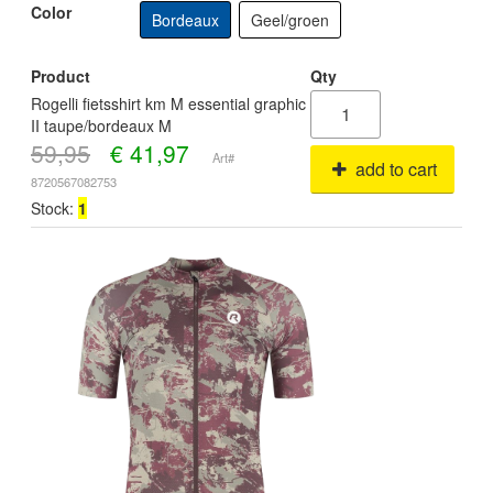
Color
Bordeaux
Geel/groen
Product
Qty
Rogelli fietsshirt km M essential graphic
II taupe/bordeaux M
59,95
€
41,97
Art#
add to cart
8720567082753
Stock:
1