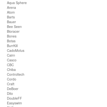
Aqua Sphere
Arena
Atom
Barts
Bauer
Bee Seen
Bioracer
Bones
Botas
BurrKill
CadoMotus
Cairn
Casco
CBC
Chiba
Controltech
Cordo
Craft
DeBoer
Dito
DoubleFF
Easyswim