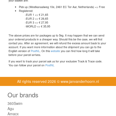
your basket are:
Pick up (Westkanaalweg 10e, 2461 EC Ter Aar, Netherlands) => Free
Registered:
-EUR 1 => € 21,65
-EUR 2 => € 26,65
-EUR 3 => € 27,95
-WORLD => € 35,95
The above prices are for packages up to 5kg. It may happen that we can send
your ordered products in a cheaper way. Should this be the case, we will first
contact you. After an agreement, we will refund the excess amount back to your
account. If you want more information about the shipment you can go to the
English version of
PostNL
. On this
website
you can find how long it will take
before your parcel arrives.
If you want to track your parcel ask us for your exclusive Track & Trace code.
You can follow your parcel on
PostNL
All rights reserved
2026 © www.janvanderhoorn.nl
Our brands
360Swim
Agu
Amacx