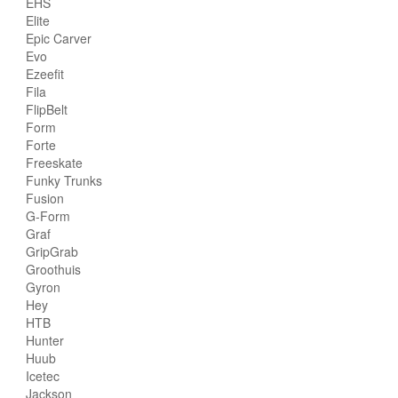
EHS
Elite
Epic Carver
Evo
Ezeefit
Fila
FlipBelt
Form
Forte
Freeskate
Funky Trunks
Fusion
G-Form
Graf
GripGrab
Groothuis
Gyron
Hey
HTB
Hunter
Huub
Icetec
Jackson