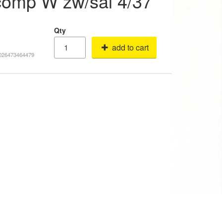
comp W zw/sal 4/37
Qty
add to cart
8026473464479