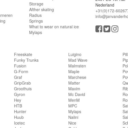
Storage
Nederland
Afther skating
+31(0)172-60267
urneren
Radius
info@janvanderho
ling
Springs
What to wear on natural ice
Mylaps
Freeskate
Luigino
Pil
Funky Trunks
Mad Wave
Pi
Fusion
Malmsten
Po
G-Form
Maple
Po
Graf
Marchese
Po
GripGrab
Matter
Qw
Groothuis
Maxim
Ri
Gyron
Mc David
Rog
Hey
MenM
Ro
HTB
MPC
Sa
Hunter
Mylaps
Sa
Huub
Nalini
Sa
Icetec
Nice
Sc