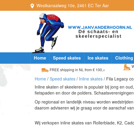
Westkanaalweg
10e
,
2461 EC
Ter Aar
Home
Speed skates
Ice skates
Clothing
W
FREE shipping in NL from € 100,=
Home
/
Speed skates
/
Inline skates
/ Fila Legacy c
Inline skaten of skeeleren is populair bij jong en oud
fietspaden en door de polders. Schaatsverenigingen 
Op regionaal en landelijk niveau worden wedstrijde
daarom adviseren wij je graag voor de aanschaf van e
Wij verkopen inline skates van Rollerblade, K2, Cad