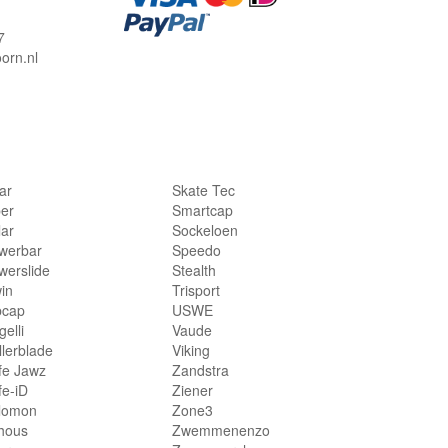
7
orn.nl
lar
Skate Tec
per
Smartcap
lar
Sockeloen
werbar
Speedo
werslide
Stealth
in
Trisport
bcap
USWE
elli
Vaude
llerblade
Viking
fe Jawz
Zandstra
fe-iD
Ziener
lomon
Zone3
hous
Zwemmenenzo