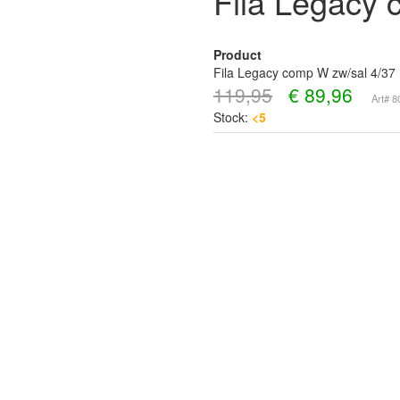
Fila Legacy 
Product
Fila Legacy comp W zw/sal 4/37
119,95
€
89,96
Art# 
Stock:
<5