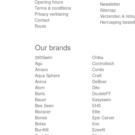
Opening hours
Newsletter
Terms & conditions
Sitemap
Privacy verklaring
Verzenden & reto
Contact
Herroeping bestel
Route
Our brands
360Swim
Chiba
Agu
Controltech
Amacx
Cordo
Aqua Sphere
Craft
Arena
DeBoer
Atom
Dito
Barts
DoubleFF
Bauer
Easyswim
Bee Seen
EHS
Bioracer
Elite
Bones
Epic Carver
Botas
Evo
BurrKill
Ezeefit