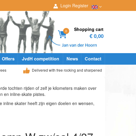
Login
Register
Shopping cart
0
€ 0,00
Offers
JvdH competition
News
Contact
yees
Delivered with free rocking and sharpened
erde tochten rijden of zelf je kilometers maken over
 en inline-skate pistes.
ke inline skater heeft zijn eigen doelen en wensen,