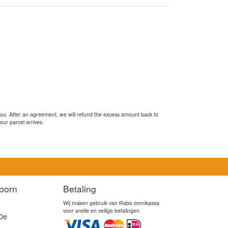
you. After an agreement, we will refund the excess amount back to
our parcel arrives.
oorn
Betaling
Wij maken gebruik van Rabo omnikassa
voor snelle en veilige betalingen
0e