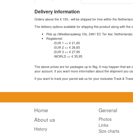
Delivery information
Orders above the € 100,- will be shipped for free within the Netherla
The delivery options available for shipping this product along with the 
Pick up (Westkanaalweg 10e, 2461 EC Ter Aar, Netherlands)
Registered:
-EUR 1 => € 21,65
-EUR 2 => € 26,65
-EUR 3 => € 27,95
-WORLD => € 35,95
The above prices are for packages up to 5kg. It may happen that we ca
your account. If you want more information about the shipment you can
If you want to track your parcel ask us for your exclusive Track & Tra
Home
General
About us
Photos
Links
History
Size charts