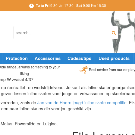
Tu to Fri
9:30 t/m 17:30 |
Sat
9:00 t/m 16:30
Protection
Accessories
Cadeautips
Used products
ide range, always something to your
Best advice from our emplo
liking
omp W zw/sal 4/37
, op recreatief- en wedstrijdniveau. Je kunt als inline skater georganise
geven lessen inline skaten voor jeugd en volwassenen op skeelerbanen
n verreden, zoals de
Jan van de Hoorn jeugd inline skate competitie
. El
en paar inline skates die voor jou geschikt zijn.
oMotus, Powerslide en Luigino.