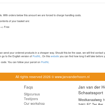
nds. With orders below this amount we are forced to charge handling costs.
contents of your basket are:
 => Free
n send your ordered products in a cheaper way. Should this be the case, we will first contact 
 go to the English version of
PostNL
. On this
website
you can find how long it will take before y
ce code. You can follow your parcel on
PostNL
All rights reserved
2026 © www.janvanderhoorn.nl
Faqs
Jan van der H
Schaatssport
Slijpcursus
Testijzers
Westkanaalweg 1
Our workshop
2461 EC Ter Aar