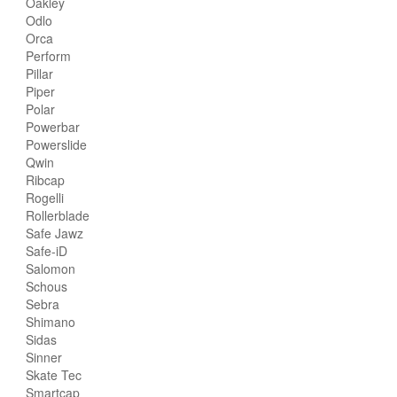
Oakley
Odlo
Orca
Perform
Pillar
Piper
Polar
Powerbar
Powerslide
Qwin
Ribcap
Rogelli
Rollerblade
Safe Jawz
Safe-iD
Salomon
Schous
Sebra
Shimano
Sidas
Sinner
Skate Tec
Smartcap