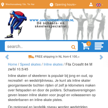
Opening hours
Westkanaalweg
10e
,
Ter Aar
0
Previous
Ne
FREE shipping in NL from € 100,=
Home
/
Speed skates
/
Inline skates
/ Fila Crossfit 84 M
Wide range, always something to your liking
zw/bl 10.5/45
Inline skaten of skeeleren is populair bij jong en oud, op
recreatief- en wedstrijdniveau. Je kunt als inline skater
georganiseerde tochten rijden of zelf je kilometers maken
over fietspaden en door de polders. Schaatsverenigingen
geven lessen inline skaten voor jeugd en volwassenen op
skeelerbanen en inline-skate pistes.
Op regionaal en landelijk niveau worden wedstrijden