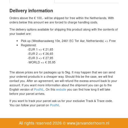
Delivery information
Orders above the € 100,- will be shipped for free within the Netherlands. With
orders below this amount we are forced to charge handling costs.
The delivery options available for shipping this product along with the contents of
your basket are:
Pick up (Westkanaalweg 10e, 2461 EC Ter Aar, Netherlands) => Free
Registered:
-EUR 1 => € 21,65
-EUR 2 => € 26,65
-EUR 3 => € 27,95
-WORLD => € 35,95
The above prices are for packages up to 5kg. It may happen that we can send
your ordered products in a cheaper way. Should this be the case, we will first
contact you. After an agreement, we will refund the excess amount back to your
account. If you want more information about the shipment you can go to the
English version of
PostNL
. On this
website
you can find how long it will take
before your parcel arrives.
If you want to track your parcel ask us for your exclusive Track & Trace code.
You can follow your parcel on
PostNL
All rights reserved
2026 © www.janvanderhoorn.nl