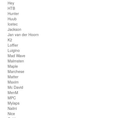
Hey
HTB
Hunter
Huub
Icetec
Jackson
Jan van der Hoorn
K2
Loffler
Luigino
Mad Wave
Malmsten
Maple
Marchese
Matter
Maxim
Mc David
MenM
MPC
Mylaps
Nalini
Nice