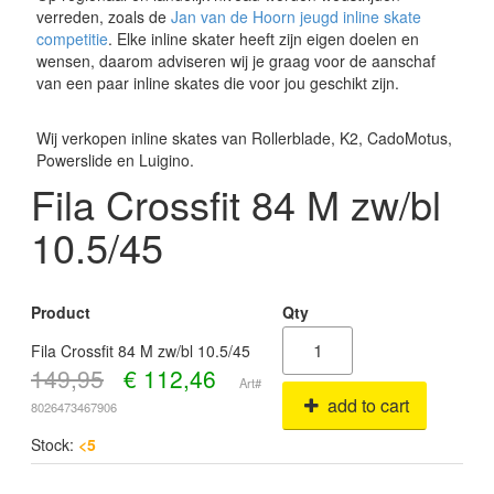
verreden, zoals de
Jan van de Hoorn jeugd inline skate
competitie
. Elke inline skater heeft zijn eigen doelen en
wensen, daarom adviseren wij je graag voor de aanschaf
van een paar inline skates die voor jou geschikt zijn.
Wij verkopen inline skates van Rollerblade, K2, CadoMotus,
Powerslide en Luigino.
Fila Crossfit 84 M zw/bl
10.5/45
Product
Qty
Fila Crossfit 84 M zw/bl 10.5/45
149,95
€
112,46
Art#
add to cart
8026473467906
Stock:
<5