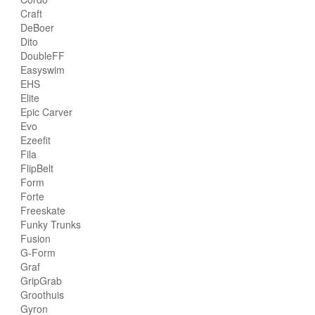
Craft
DeBoer
Dito
DoubleFF
Easyswim
EHS
Elite
Epic Carver
Evo
Ezeefit
Fila
FlipBelt
Form
Forte
Freeskate
Funky Trunks
Fusion
G-Form
Graf
GripGrab
Groothuis
Gyron